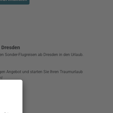
b Dresden
en Sonder-Flugreisen ab Dresden in den Urlaub.
igen Angebot und starten Sie Ihren Traumurlaub
n!