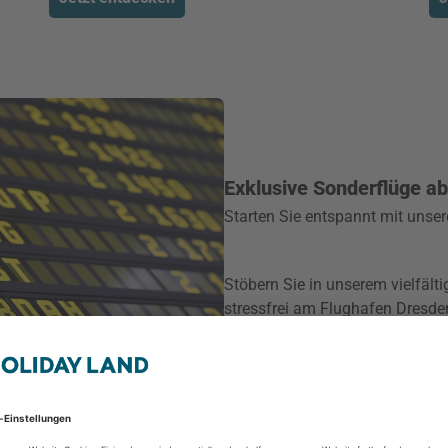
Exklusive Sonderflüge a
Starten Sie entspannt mit unser
Stöbern Sie in unserem vielfält
stressfrei am Flughafen Dresde
Sonderreisen finden