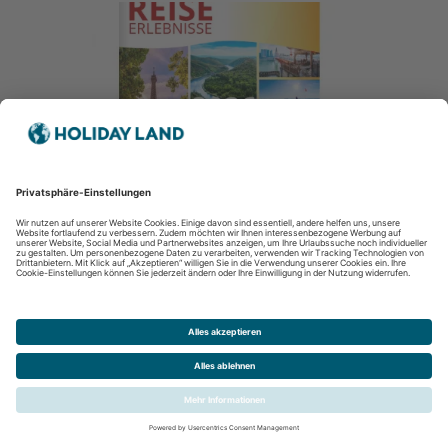
LANG Reisen 2026
Busreisen, Kreuzfahrten, Flugreisen, Winterreisen,
Eventreisen, Städtereisen, Aktivreisen, Kur- und Badereisen
2026
jetzt Urlaub finden