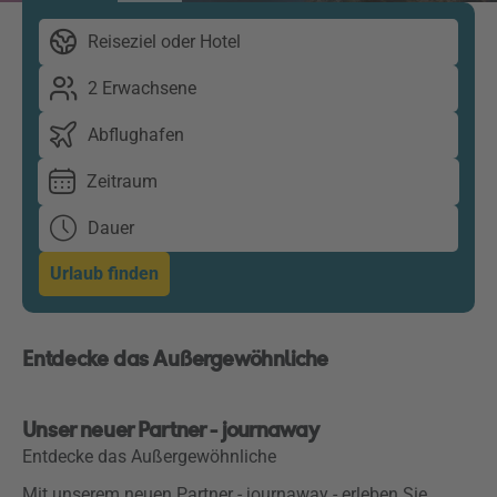
Reiseziel oder Hotel
2 Erwachsene
Abflughafen
Zeitraum
Dauer
Urlaub finden
Entdecke das Außergewöhnliche
Unmute
Progress
Loaded
:
:
0%
0%
Unser neuer Partner - journaway
Entdecke das Außergewöhnliche
Mit unserem neuen Partner - journaway - erleben Sie