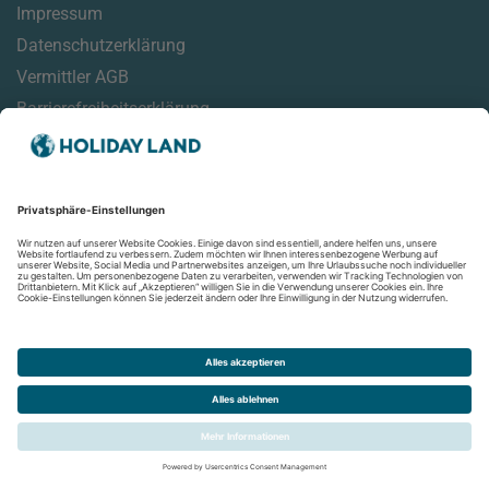
Impressum
Datenschutzerklärung
Vermittler AGB
Barrierefreiheitserklärung
Service
Online Check-In Informationen
Reisehinweise
Reisemonitor
Aktuelles
Newsletter
Folgen Sie uns auf: