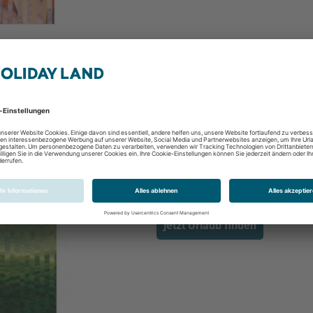
Airtours Erstklassige Eu
Westliches Mittelmeer, Östliches
jetzt Urlaub finden