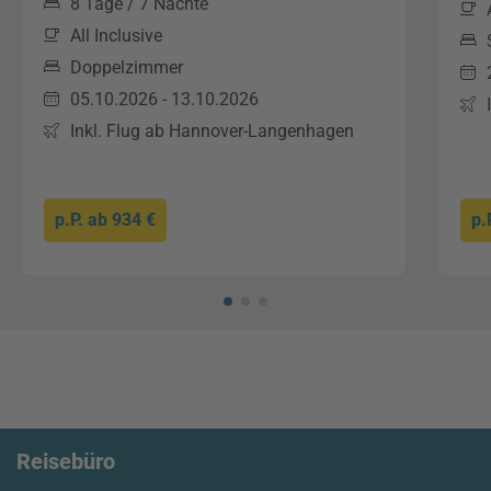
8 Tage / 7 Nächte
All Inclusive
Doppelzimmer
05.10.2026 - 13.10.2026
Inkl. Flug ab Hannover-Langenhagen
p.P. ab
934 €
p.
Reisebüro